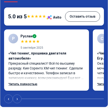
5.0 из 5
★
★
★
★
★
Оставить отзыв
Avito
Руслан
✓
Р
С
★
★
★
★
★
5 сентября 2025
«Чип тюнинг, прошивка двигателя
«Чип 
автомобиля»
Егр Ad
Прекрасный специалист! Всё по высшему 
Оказал
разряду. Кия Соренто XM чип тюнинг. Сделали 
мочеви
быстро и качественно. Телефон записал в 
четко.
записную книжку, всем рекомендую! Еще вот 
получи
поеду в ближайшее дни брата Мазду 6 2016 год 
Доволе
Читать полностью
Читать
отгоню на чип тюнинг.
или не
‹
›