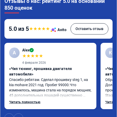
Отзывы о нас: рейтинг 5.0 на основании
850 оценок
5.0 из 5
★
★
★
★
★
Оставить отзыв
Avito
Alex
✓
A
К
★
★
★
★
★
4 февраля 2026
«Чип тюнинг, прошивка двигателя
«Чип 
автомобиля»
автом
Спасибо ребятам. Сделал прошивку steg 1, на 
Обрати
kia mohave 2021 год. Пробег 99000.Что 
Долго 
изменилось, машина стала на порядок мощнее, 
прокон
45 дополнительных лошадей существенно 
Stage 
чувствуется и соответственно крутящего 
с сохр
Читать полностью
Читать
момента. Значительно упал расход, был в 
Машина
среднем 15 город, уже три дня катаюсь, держит 
получи
12-12.5. Коробка перестала подпинывать при 
прибав