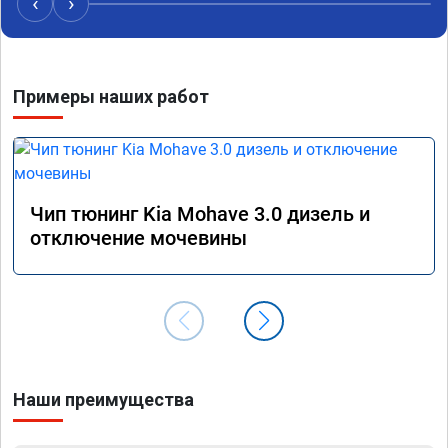
‹
›
наборе скорости. Педаль газа более 
обгоны
отзывчевее. В целом, я очень доволен.!
понра
прошив
похоже
Примеры наших работ
прошив
эконом
сэконо
давать
прошив
Рекоме
Чип тюнинг Kia Mohave 3.0 дизель и
А0110
отключение мочевины
Наши преимущества