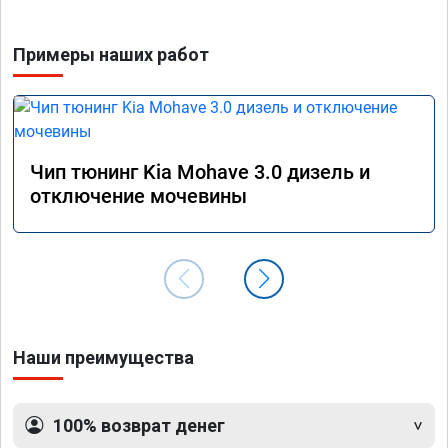
прошив
похоже
Примеры наших работ
прошив
эконом
сэконо
давать
прошив
Рекоме
Чип тюнинг Kia Mohave 3.0 дизель и
А0110
отключение мочевины
Наши преимущества
100% возврат денег