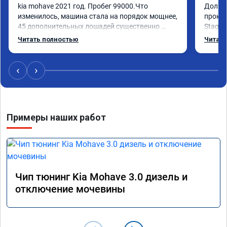
kia mohave 2021 год. Пробег 99000.Что 
Долго 
изменилось, машина стала на порядок мощнее, 
прокон
45 дополнительных лошадей существенно 
Stage 
чувствуется и соответственно крутящего 
с сохр
Читать полностью
Читать
момента. Значительно упал расход, был в 
Машина
среднем 15 город, уже три дня катаюсь, держит 
получи
12-12.5. Коробка перестала подпинывать при 
прибав
‹
›
наборе скорости. Педаль газа более 
обгоны
отзывчевее. В целом, я очень доволен.!
понра
прошив
похоже
Примеры наших работ
прошив
эконом
сэконо
давать
прошив
Рекоме
Чип тюнинг Kia Mohave 3.0 дизель и
А0110
отключение мочевины