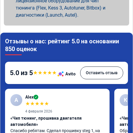
лицензионное оборудование для чип
тюнинга (Flex, Kess 3, Autotuner, Bitbox) и
диагностики (Launch, Autel).
Отзывы о нас: рейтинг 5.0 на основании
850 оценок
5.0 из 5
★
★
★
★
★
Оставить отзыв
Avito
Alex
✓
A
К
★
★
★
★
★
4 февраля 2026
«Чип тюнинг, прошивка двигателя
«Чип 
автомобиля»
автом
Спасибо ребятам. Сделал прошивку steg 1, на 
Обрати