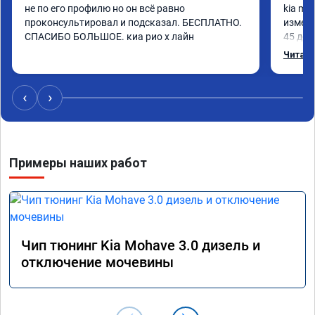
не по его профилю но он всё равно 
kia mo
проконсультировал и подсказал. БЕСПЛАТНО. 
измени
СПАСИБО БОЛЬШОЕ. киа рио х лайн
45 доп
чувств
Читать
момент
средне
12-12.
‹
›
наборе
отзывч
Примеры наших работ
Чип тюнинг Kia Mohave 3.0 дизель и
отключение мочевины