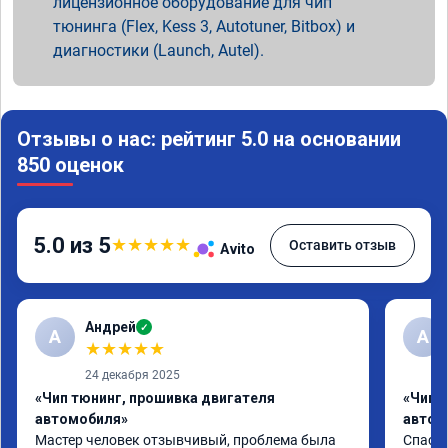
лицензионное оборудование для чип
тюнинга (Flex, Kess 3, Autotuner, Bitbox) и
диагностики (Launch, Autel).
Отзывы о нас: рейтинг 5.0 на основании
850 оценок
5.0 из 5
★
★
★
★
★
Оставить отзыв
Avito
Андрей
✓
А
A
★
★
★
★
★
24 декабря 2025
«Чип тюнинг, прошивка двигателя
«Чип 
автомобиля»
автом
Мастер человек отзывчивый, проблема была 
Спасиб