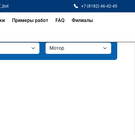
T_bot
+7 (8182) 46-42-45
ки
Примеры работ
FAQ
Филиалы