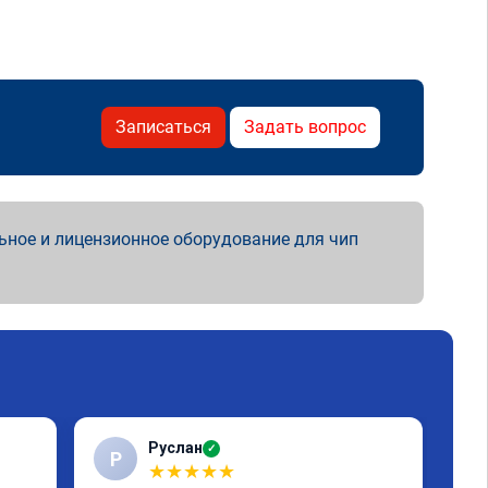
Записаться
Задать вопрос
ьное и лицензионное оборудование для чип
Руслан
✓
Р
С
★
★
★
★
★