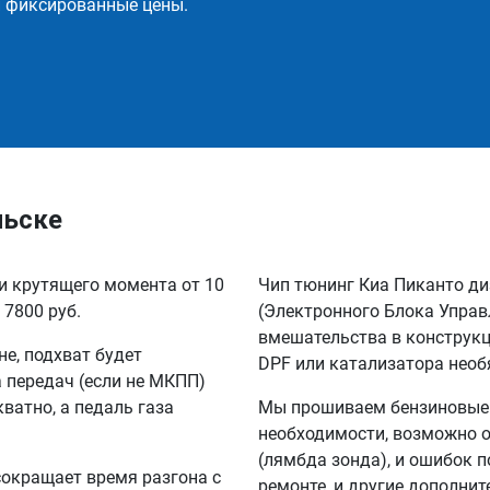
и фиксированные цены.
льске
 и крутящего момента от 10
Чип тюнинг Киа Пиканто ди
 7800 руб.
(Электронного Блока Управ
вмешательства в конструкц
не, подхват будет
DPF или катализатора необ
а передач (если не МКПП)
кватно, а педаль газа
Мы прошиваем бензиновые и
необходимости, возможно о
(лямбда зонда), и ошибок п
сокращает время разгона с
ремонте, и другие дополни