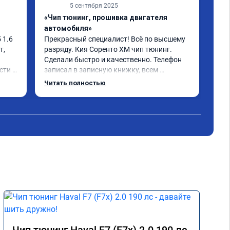
5 сентября 2025
«Чип тюнинг, прошивка двигателя
«Чи
автомобиля»
отк
1.6 
Прекрасный специалист! Всё по высшему 
Ока
, 
разряду. Кия Соренто XM чип тюнинг. 
моч
Сделали быстро и качественно. Телефон 
быс
ти и 
записал в записную книжку, всем 
дов
рекомендую! Еще вот поеду в ближайшее 
отл
Читать полностью
Чит
 не 
дни брата Мазду 6 2016 год отгоню на чип 
Кто
 
тюнинг.
Одн
- 
оны 
 
е) 
мия 
 