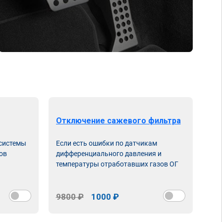
Отключение сажевого фильтра
От
 системы
Если есть ошибки по датчикам
Впу
ов
дифференциального давления и
неи
температуры отработавших газов ОГ
9800 ₽
1000 ₽
98