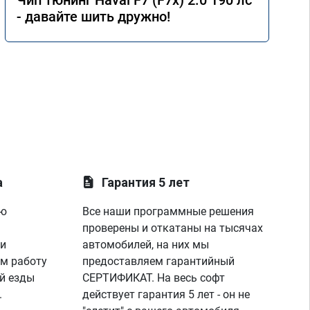
Чип тюнинг Haval F7 (F7x) 2.0 190 лс
- давайте шить дружно!
а
Гарантия 5 лет
ую
Все наши программные решения
проверены и откатаны на тысячах
 и
автомобилей, на них мы
м работу
предоставляем гарантийный
й езды
СЕРТИФИКАТ. На весь софт
.
действует гарантия 5 лет - он не