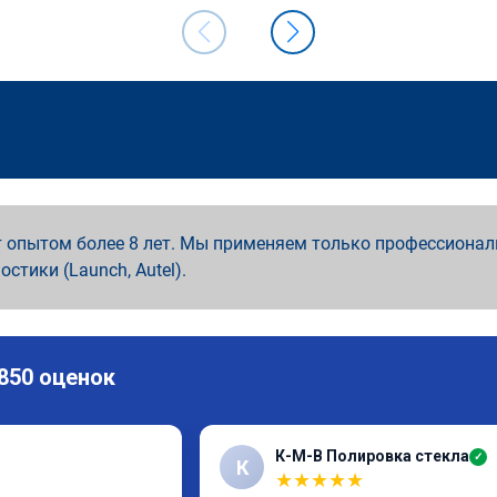
 опытом более 8 лет. Мы применяем только профессионал
ностики (Launch, Autel).
 850 оценок
К-М-В Полировка стекла
✓
К
★
★
★
★
★