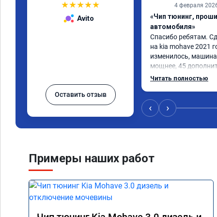
★
★
★
★
★
4 февраля 202
«Чип тюнинг, прош
Avito
автомобиля»
Спасибо ребятам. Сд
на kia mohave 2021 г
изменилось, машина 
мощнее, 45 дополни
существенно чувству
Читать полностью
соответственно крут
Оставить отзыв
Значительно упал ра
15 город, уже три дн
‹
›
12.5. Коробка перес
наборе скорости. Пед
отзывчевее. В целом,
Примеры наших работ