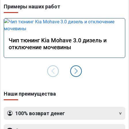
похоже
Примеры наших работ
прошив
эконом
сэконо
давать
прошив
Рекоме
Чип тюнинг Kia Mohave 3.0 дизель и
А0110
отключение мочевины
Наши преимущества
100% возврат денег