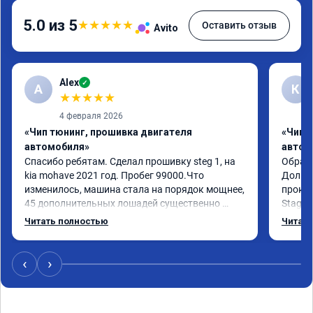
5.0 из 5
★
★
★
★
★
Оставить отзыв
Avito
Alex
✓
A
К
★
★
★
★
★
4 февраля 2026
«Чип тюнинг, прошивка двигателя
«Чип 
автомобиля»
автом
Спасибо ребятам. Сделал прошивку steg 1, на 
Обрати
kia mohave 2021 год. Пробег 99000.Что 
Долго 
изменилось, машина стала на порядок мощнее, 
прокон
45 дополнительных лошадей существенно 
Stage 
чувствуется и соответственно крутящего 
с сохр
Читать полностью
Читать
момента. Значительно упал расход, был в 
Машина
среднем 15 город, уже три дня катаюсь, держит 
получи
12-12.5. Коробка перестала подпинывать при 
прибав
‹
›
наборе скорости. Педаль газа более 
обгоны
отзывчевее. В целом, я очень доволен.!
понра
прошив