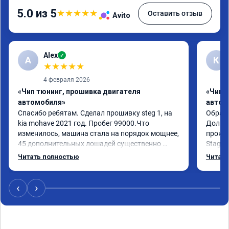
5.0 из 5
★
★
★
★
★
Оставить отзыв
Avito
Alex
✓
A
К
★
★
★
★
★
4 февраля 2026
«Чип тюнинг, прошивка двигателя
«Чип 
автомобиля»
автом
Спасибо ребятам. Сделал прошивку steg 1, на 
Обрати
kia mohave 2021 год. Пробег 99000.Что 
Долго 
изменилось, машина стала на порядок мощнее, 
прокон
45 дополнительных лошадей существенно 
Stage 
чувствуется и соответственно крутящего 
с сохр
Читать полностью
Читать
момента. Значительно упал расход, был в 
Машина
среднем 15 город, уже три дня катаюсь, держит 
получи
12-12.5. Коробка перестала подпинывать при 
прибав
‹
›
наборе скорости. Педаль газа более 
обгоны
отзывчевее. В целом, я очень доволен.!
понра
прошив
похоже