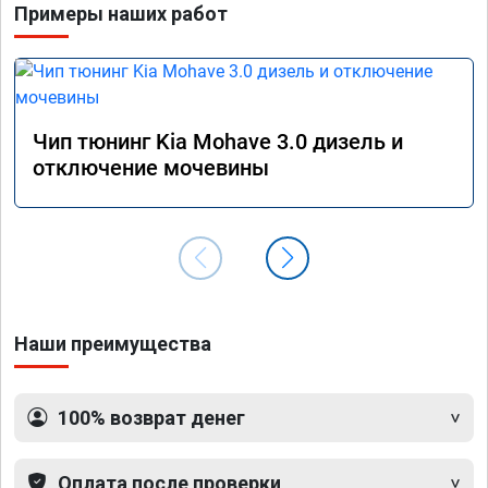
Примеры наших работ
прошив
эконом
сэконо
давать
прошив
Рекоме
Чип тюнинг Kia Mohave 3.0 дизель и
А0110
отключение мочевины
Наши преимущества
100% возврат денег
Оплата после проверки