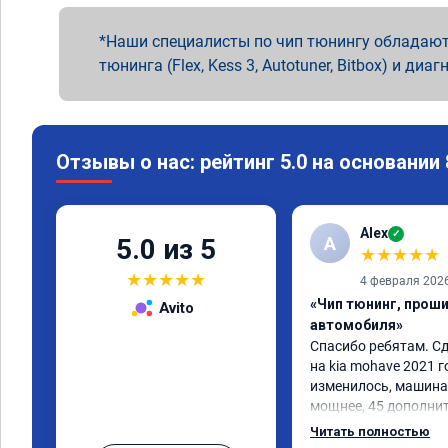
Наши специалисты по чип тюнингу обладают
тюнинга (Flex, Kess 3, Autotuner, Bitbox) и диаг
Отзывы о нас: рейтинг 5.0 на основании
Alex
✓
A
5.0 из 5
★
★
★
★
★
★
★
★
★
★
4 февраля 202
«Чип тюнинг, прош
Avito
автомобиля»
Спасибо ребятам. Сд
на kia mohave 2021 г
изменилось, машина 
мощнее, 45 дополни
существенно чувству
Читать полностью
соответственно крут