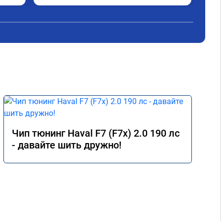
 
тюнинг.
Одн
- 
оны 
 
е) 
мия 
 
Чип тюнинг Haval F7 (F7x) 2.0 190 лс
- давайте шить дружно!