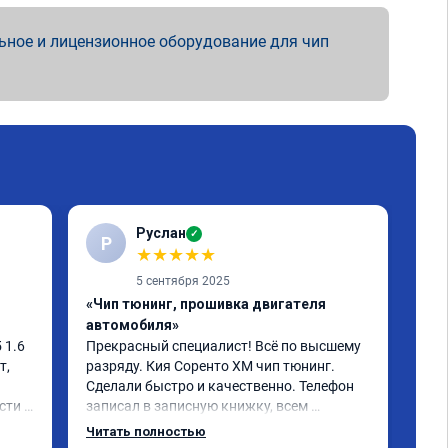
ьное и лицензионное оборудование для чип
Руслан
✓
Р
С
★
★
★
★
★
5 сентября 2025
«Чип тюнинг, прошивка двигателя
«Чи
автомобиля»
отк
1.6 
Прекрасный специалист! Всё по высшему 
Ока
, 
разряду. Кия Соренто XM чип тюнинг. 
моч
Сделали быстро и качественно. Телефон 
быс
ти и 
записал в записную книжку, всем 
дов
рекомендую! Еще вот поеду в ближайшее 
отл
Читать полностью
Чит
 не 
дни брата Мазду 6 2016 год отгоню на чип 
Кто