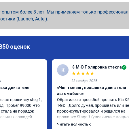
 опытом более 8 лет. Мы применяем только профессионал
ностики (Launch, Autel).
 850 оценок
К-М-В Полировка стекла
✓
К
★
★
★
★
★
6
23 ноября 2025
ивка двигателя
«Чип тюнинг, прошивка двигателя
автомобиля»
елал прошивку steg 1, 
Обратился с просьбой прошить Kia K5 
од. Пробег 99000.Что 
T-GDI. Долго думал, прошивать или нет
стала на порядок 
проконсультировался и решился на 
тельных лошадей 
прошивку Stage 1 (увеличение мощнос
ется и 
отзывчивости с сохранением всех 
Читать полностью
ящего момента. 
функций и экологии). Машина конечно