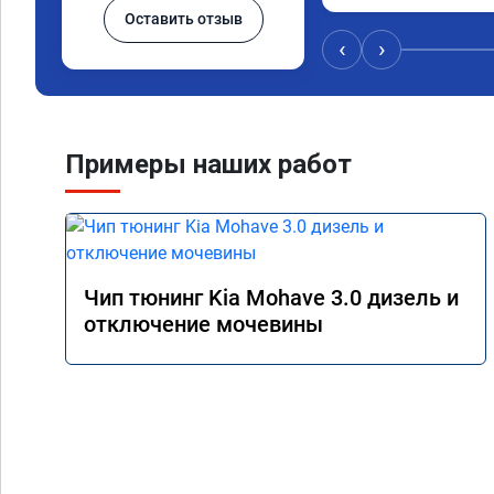
Оставить отзыв
Значительно упал ра
15 город, уже три дн
‹
›
12.5. Коробка перес
наборе скорости. Пед
отзывчевее. В целом,
Примеры наших работ
Чип тюнинг Kia Mohave 3.0 дизель и
отключение мочевины