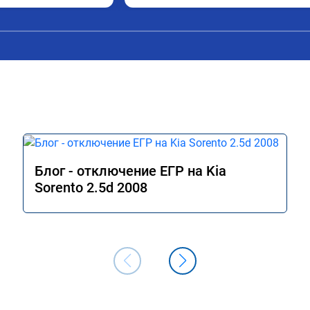
сход, был в среднем 
стала космолетом и не получила в два
я катаюсь, держит 12-
раза больше мощности, но прибавка +
тала подпинывать при 
15% вполне ощущается, по трассе обг
аль газа более 
стали увереннее. На удивление очень 
 я очень доволен.!
понравился ECO режим на 
модифицированной прошивке - по 
отзывчивости авто больше похоже на
режим Comfort (на заводской прошивк
при этом сохранилась та самая эконо
в данном режиме - отличный способ 
сэкономить топливо, когда нет 
необходимости давать "тапок в пол". В
Блог - отключение ЕГР на Kia
общем и целом прошивкой доволен, 
Sorento 2.5d 2008
отличный результат. Рекомендую 
однозначно! Сертификат № А011094