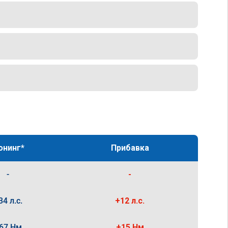
юнинг*
Прибавка
-
-
34 л.с.
+12 л.с.
67 Нм
+15 Нм