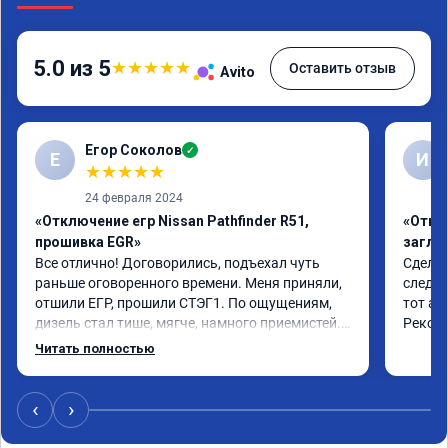
5.0 из 5
★
★
★
★
★
Оставить отзыв
Avito
Егор Соколов
✓
Е
И
★
★
★
★
★
24 февраля 2024
«Отключение егр Nissan Pathfinder R51,
«Отклю
прошивка EGR»
заглу
Все отлично! Договорились, подъехал чуть 
Сделал
раньше оговоренного времени. Меня приняли, 
следую
отшили ЕГР, прошили СТЭГ1. По ощущениям, 
тот ад
дизель стал тише, мягче, намного приемистей. 
Реком
Прибавка в мощности ощущается, естественно, 
Читать полностью
машина не стала болидом Ф1, но разгон явно 
бодрее и плавнее. Визитом более чем доволен. 
Цена полностью соотвествовала объявленной 
‹
›
накануне.

Огромное спасибо.
