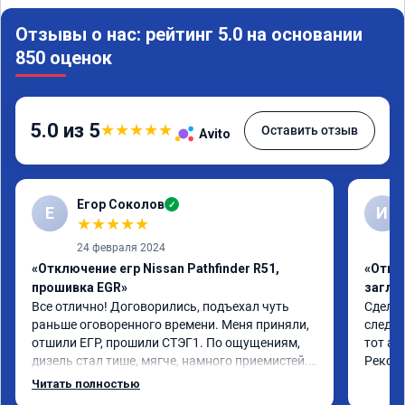
Отзывы о нас: рейтинг 5.0 на основании
850 оценок
5.0 из 5
★
★
★
★
★
Оставить отзыв
Avito
Егор Соколов
✓
Е
И
★
★
★
★
★
24 февраля 2024
«Отключение егр Nissan Pathfinder R51,
«Отклю
прошивка EGR»
заглу
Все отлично! Договорились, подъехал чуть 
Сделал
раньше оговоренного времени. Меня приняли, 
следую
отшили ЕГР, прошили СТЭГ1. По ощущениям, 
тот ад
дизель стал тише, мягче, намного приемистей. 
Реком
Прибавка в мощности ощущается, естественно, 
Читать полностью
машина не стала болидом Ф1, но разгон явно 