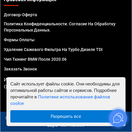
Договор-Оферта
Политика Конфиденциальности. Согласие На Обработку
Персональных Данных.
Формы Оплаты
Удаление Сажевого Фильтра На Турбо Дизеле TDI
Чип Тюнинг BMW После 2020.06
Заказать Звонок
ИП Смирнов Георгий Павлович. ИНН 781302555843,
Сайт использует файлы cookie. Они необходимы для
ОГРНИП 324470400032610
оптимальной работы сайтов и сервисов. Подробнее
прочитайте в
Политике использования файлов
cookie
Разрешить все
© 2010 - 2026 Чип тюнинг в Архангельске - Автосервис
"Евро Чип Тюнинг"