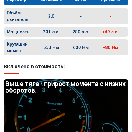
Объём
3.0
-
-
двигателя
Мощность
231 л.с.
280 л.с.
+49 л.с.
Крутящий
550 Нм
630 Нм
+80 Нм
момент
Включено в стоимость:
Выше тяга - прирост момента с низких
оборотов.