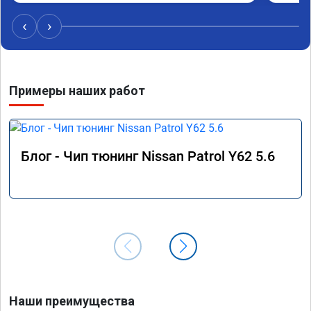
бодрее и плавнее. Визитом более чем доволен. 
Цена полностью соотвествовала объявленной 
‹
›
накануне.

Огромное спасибо.

Машина PATHFINDER R51 2011 г.в.
Примеры наших работ
Блог - Чип тюнинг Nissan Patrol Y62 5.6
Наши преимущества