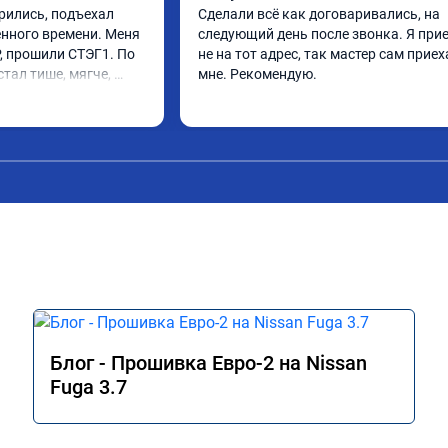
рились, подъехал 
Сделали всё как договаривались, на 
нного времени. Меня 
следующий день после звонка. Я прие
, прошили СТЭГ1. По 
не на тот адрес, так мастер сам приеха
тал тише, мягче, 
мне. Рекомендую.
 Прибавка в 
 естественно, 
идом Ф1, но разгон 
е. Визитом более чем 
стью соотвествовала 
е.

R51 2011 г.в.
Блог - Прошивка Евро-2 на Nissan
Fuga 3.7