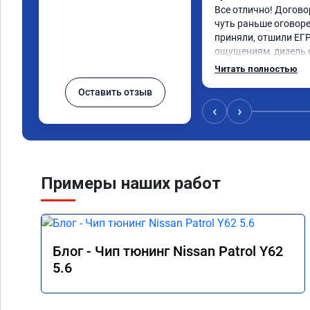
Все отлично! Догово
чуть раньше оговоре
приняли, отшили ЕГР
ощущениям, дизель с
намного приемистей.
Читать полностью
мощности ощущается,
Оставить отзыв
машина не стала бол
явно бодрее и плавне
‹
›
доволен. Цена полно
объявленной наканун
Огромное спасибо.

Машина PATHFINDER 
Примеры наших работ
Блог - Чип тюнинг Nissan Patrol Y62
5.6