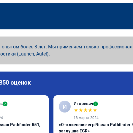
 опытом более 8 лет. Мы применяем только профессионал
ностики (Launch, Autel).
 850 оценок
ов
Игоревич
✓
✓
И
★
★
★
★
★
24
18 марта 2024
san Pathfinder R51,
«Отключение егр Nissan Pathfinder 
заглушка EGR»