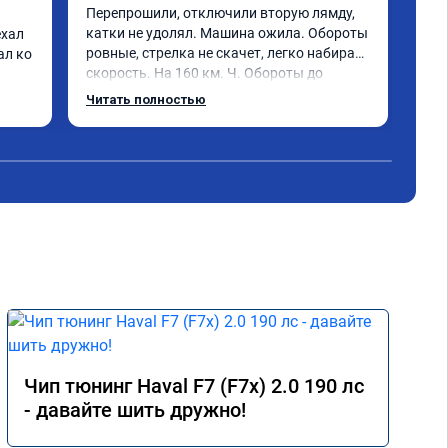
Перепрошили, отключили вторую лямду, 
X-Tr
катки не удолял. Машина ожила. Обороты 
хал 
кат
ровные, стрелка не скачет, легко набирает 
л ко 
евр
скорость. На 160 км. Ч. Обороты до 
зая
3000.расход тот-же без изменения 12л. 
ува
Читать полностью
Чит
Услугой доволен. Рекомендую.
пом
маш
сове
едь
Чип тюнинг Haval F7 (F7x) 2.0 190 лс
- давайте шить дружно!