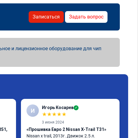
Записаться
Задать вопрос
ьное и лицензионное оборудование для чип
Игорь Косарев
✓
И
S
★
★
★
★
★
3 июня 2024
R51,
«Прошивка Евро 2 Nissan X-Trail T31»
«Чи
Nissan x trаil, 2013г. Движок 2.5 л. 
авт