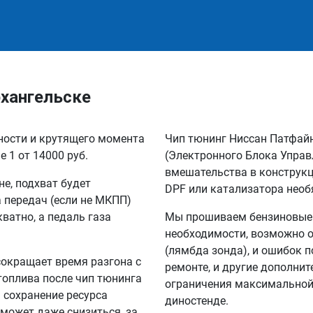
рхангельске
щности и крутящего момента
Чип тюнинг Ниссан Патфай
 1 от 14000 руб.
(Электронного Блока Управ
вмешательства в конструкц
не, подхват будет
DPF или катализатора необ
а передач (если не МКПП)
кватно, а педаль газа
Мы прошиваем бензиновые и
необходимости, возможно о
(лямбда зонда), и ошибок п
сокращает время разгона с
ремонте, и другие дополни
 топлива после чип тюнинга
ограничения максимальной 
а сохранение ресурса
диностенде.
 может даже снизиться, за