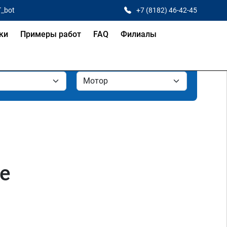
T_bot
+7 (8182) 46-42-45
ки
Примеры работ
FAQ
Филиалы
ке