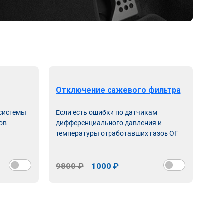
Отключение сажевого фильтра
От
 системы
Если есть ошибки по датчикам
Впу
ов
дифференциального давления и
неи
температуры отработавших газов ОГ
9800 ₽
1000 ₽
98