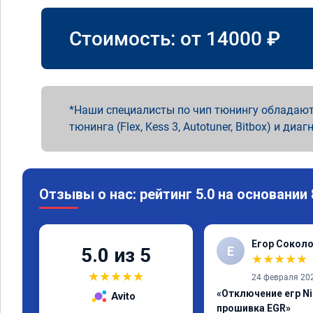
Стоимость: от
14000
₽
Наши специалисты по чип тюнингу обладают
тюнинга (Flex, Kess 3, Autotuner, Bitbox) и диаг
Отзывы о нас: рейтинг 5.0 на основании
Егор Сокол
Е
5.0 из 5
★
★
★
★
★
★
★
★
★
★
24 февраля 20
«Отключение егр Nis
Avito
прошивка EGR»