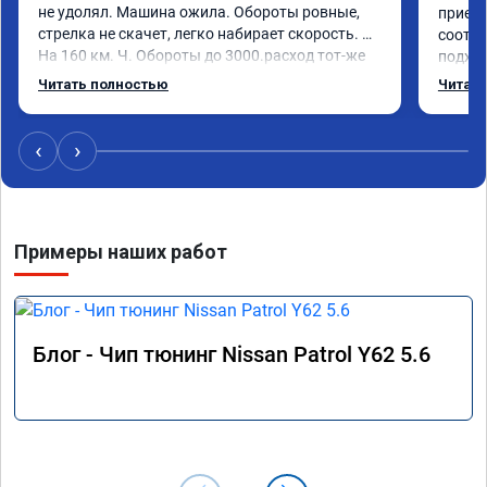
не удолял. Машина ожила. Обороты ровные, 
приеха
стрелка не скачет, легко набирает скорость. 
соотве
На 160 км. Ч. Обороты до 3000.расход тот-же 
подход
без изменения 12л. Услугой доволен. 
помощь
Читать полностью
Читать
Рекомендую.
машина
Не скуп
дешевл
‹
›
Примеры наших работ
Блог - Чип тюнинг Nissan Patrol Y62 5.6