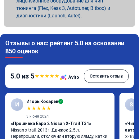
лицензионное оборудование для чип
тюнинга (Flex, Kess 3, Autotuner, Bitbox) и
диагностики (Launch, Autel).
Отзывы о нас: рейтинг 5.0 на основании
850 оценок
5.0 из 5
★
★
★
★
★
Оставить отзыв
Avito
Игорь Косарев
✓
И
S
★
★
★
★
★
3 июня 2024
«Прошивка Евро 2 Nissan X-Trail T31»
«Чип 
Nissan x trаil, 2013г. Движок 2.5 л. 
автом
Перепрошили, отключили вторую лямду, катки 
X-Trail