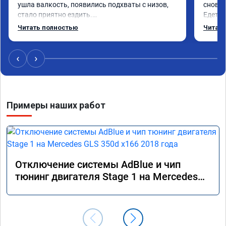
ушла валкость, появились подхваты с низов, 
снова 
стало приятно ездить.

Едет о
Одни из лучших трат, в авто! 🔥
Спасиб
Читать полностью
Читать
Реком
‹
›
Примеры наших работ
Отключение системы AdBlue и чип
тюнинг двигателя Stage 1 на Mercedes
GLS 350d x166 2018 года