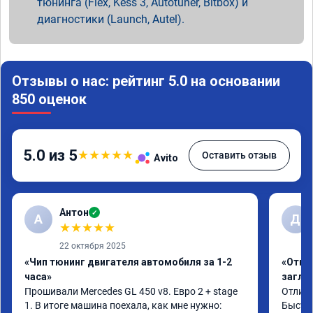
тюнинга (Flex, Kess 3, Autotuner, Bitbox) и
диагностики (Launch, Autel).
Отзывы о нас: рейтинг 5.0 на основании
850 оценок
5.0 из 5
★
★
★
★
★
Оставить отзыв
Avito
Антон
✓
А
Д
★
★
★
★
★
22 октября 2025
«Чип тюнинг двигателя автомобиля за 1-2
«Откл
часа»
заглу
Прошивали Mercedes GL 450 v8. Евро 2 + stage 
Отличн
1. В итоге машина поехала, как мне нужно: 
Быстро