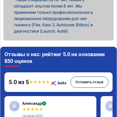
обладают опытом более 8 лет. Мы
применяем только профессиональное и
лицензионное оборудование для чип
тюнинга (Flex, Kess 3, Autotuner, Bitbox) и
диагностики (Launch, Autel).
Отзывы о нас: рейтинг 5.0 на основании
850 оценок
5.0 из 5
★
★
★
★
★
Оставить отзыв
Avito
Александр
✓
А
А
★
★
★
★
★
14 июля 2023