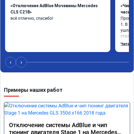
«Отключение AdBlue Мочевины Mercedes
«Чип 
CLS C218»
часа»
всё отлично, спасибо!
Прошив
1. В и
ушла в
стало 
Одни и
Читать
‹
›
Примеры наших работ
Отключение системы AdBlue и чип
тюнинг двигателя Stage 1 на Mercedes