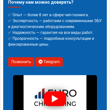
Почему нам можно доверять?
✅ Опыт — более 8 лет в сфере чип-тюнинга.
✅ Экспертность — работаем с современными ЭБУ
и диагностическим оборудованием.
✅ Надежность — гарантия на все виды работ.
✅ Прозрачность — подробные консультации и
фиксированные цены.
Позвонить
Telegram