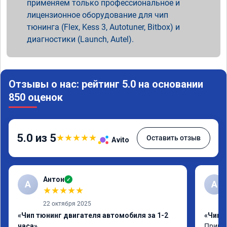
применяем только профессиональное и
лицензионное оборудование для чип
тюнинга (Flex, Kess 3, Autotuner, Bitbox) и
диагностики (Launch, Autel).
Отзывы о нас: рейтинг 5.0 на основании
850 оценок
5.0 из 5
★
★
★
★
★
Оставить отзыв
Avito
Антон
✓
А
A
★
★
★
★
★
22 октября 2025
«Чип тюнинг двигателя автомобиля за 1-2
«Чип 
часа»
Принял