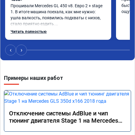
быстро
Прошивали Mercedes GL 450 v8. Евро 2 + stage 
ощутим
1. В итоге машина поехала, как мне нужно: 
ушла валкость, появились подхваты с низов, 
стало приятно ездить.

Одни из лучших трат, в авто! 🔥
Читать полностью
‹
›
Примеры наших работ
Отключение системы AdBlue и чип
тюнинг двигателя Stage 1 на Mercedes
GLS 350d x166 2018 года