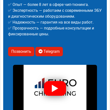
✅ Опыт — более 8 лет в сфере чип-тюнинга.
✅ Экспертность — работаем с современными ЭБУ
и диагностическим оборудованием.
✅ Надежность — гарантия на все виды работ.
✅ Прозрачность — подробные консультации и
фиксированные цены.
Позвонить
Telegram