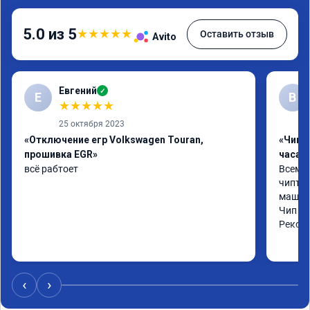
5.0 из 5
★
★
★
★
★
Оставить отзыв
Avito
Евгений
✓
Е
В
★
★
★
★
★
25 октября 2023
«Отключение егр Volkswagen Touran,
«Чип 
прошивка EGR»
часа»
всё рабтоет
Всем ч
чиптюн
машина
Чип сд
Реком
‹
›