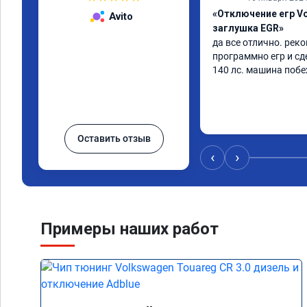
«Отключение егр Vo
Avito
заглушка EGR»
да все отлично. рек
программно егр и сд
140 лс. машина поб
Оставить отзыв
‹
›
Примеры наших работ