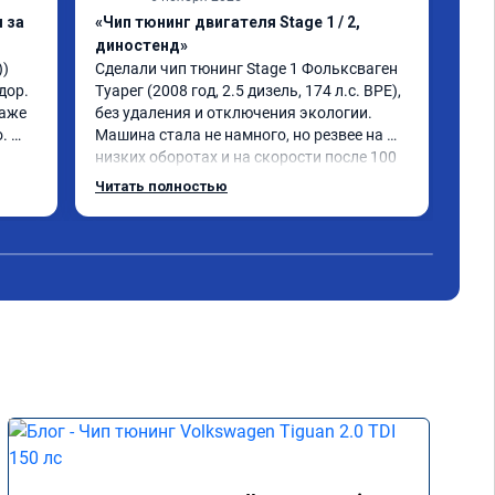
 за
«Чип тюнинг двигателя Stage 1 / 2,
«Чи
диностенд»
авт
) 
Сделали чип тюнинг Stage 1 Фольксваген 
Тигу
ор. 
Туарег (2008 год, 2.5 дизель, 174 л.с. BPE), 
sta
аже 
без удаления и отключения экологии.

луч
 
Машина стала не намного, но резвее на 
раб
низких оборотах и на скорости после 100 
все
км/ч при обгонах.

по 
Читать полностью
Чит
Отклик при нажатии на педаль 
доб
акселератора сократился.

рез
Расход топлива не увеличился.

ден
Получил что хотел. Рекомендую.