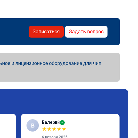
Записаться
Задать вопрос
ьное и лицензионное оборудование для чип
Валерий
✓
В
В
★
★
★
★
★
6 ноября 2025