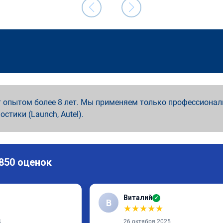
 опытом более 8 лет. Мы применяем только профессионал
ностики (Launch, Autel).
 850 оценок
Виталий
✓
В
★
★
★
★
★
4
26 октября 2025