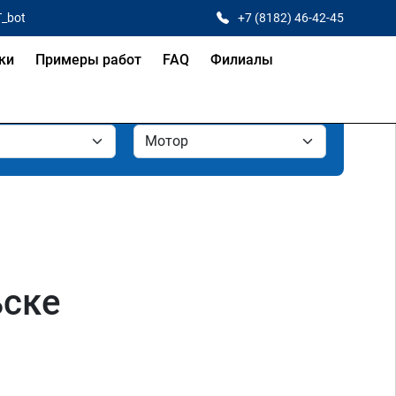
T_bot
+7 (8182) 46-42-45
ки
Примеры работ
FAQ
Филиалы
ьске