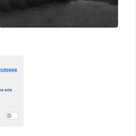
аслонок
на или