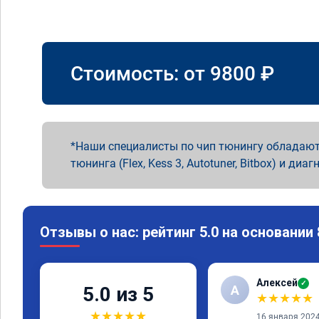
Стоимость: от
9800
₽
Наши специалисты по чип тюнингу обладают
тюнинга (Flex, Kess 3, Autotuner, Bitbox) и диаг
Отзывы о нас: рейтинг 5.0 на основании
Алексей
✓
А
5.0 из 5
★
★
★
★
★
★
★
★
★
★
16 января 202