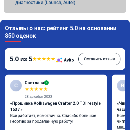
диагностики (Launch, Autel).
Отзывы о нас: рейтинг 5.0 на основании
850 оценок
5.0 из 5
★
★
★
★
★
Оставить отзыв
Avito
Светлана
✓
С
В
★
★
★
★
★
28 декабря 2022
«Прошивка Volkswagen Crafter 2.0 TDI restyle
«Чип 
163 л»
часа»
Все работает, все отлично. Спасибо большое 
Всем ч
Георгию за проделанную работу!
чиптюн
машина