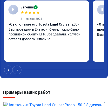
Евгений
✓
Е
Э
★
★
★
★
★
21 ноября 2024
«Отключение егр Toyota Land Cruiser 200»
«Отклю
Был проездом в Екатеринбурге, нужно было 
проши
прошивкой обойти ЕГР. Все сделали. Услугой 
Быстро
остался доволен. Спасибо
‹
›
Примеры наших работ