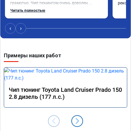
грамотно. Чип тюнингом очень доволен, 
рекоме
машина ожила немного, отзыв на педаль газа 
Читать полностью
стал значительно лучше. Такое ощущение, что 
коробка даже стала работать лучше, пропали 
провалы. Расход топлива остался таким же, но 
‹
›
динамика улучшилась. Советую этот сервис 
всем. Спасибо!!!
Примеры наших работ
Чип тюнинг Toyota Land Cruiser Prado 150
2.8 дизель (177 л.с.)