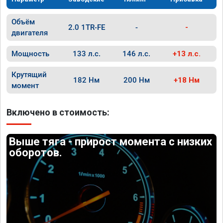
Объём
2.0 1TR-FE
-
-
двигателя
Мощность
133 л.с.
146 л.с.
+13 л.с.
Крутящий
182 Нм
200 Нм
+18 Нм
момент
Включено в стоимость:
Выше тяга - прирост момента с низких
оборотов.