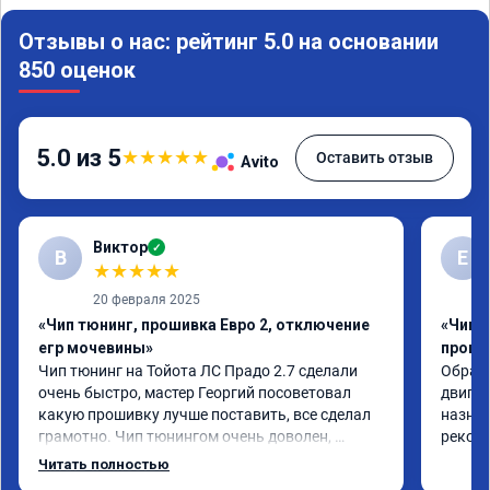
Отзывы о нас: рейтинг 5.0 на основании
850 оценок
5.0 из 5
★
★
★
★
★
Оставить отзыв
Avito
Виктор
✓
В
Е
★
★
★
★
★
20 февраля 2025
«Чип тюнинг, прошивка Евро 2, отключение
«Чип 
егр мочевины»
проши
Чип тюнинг на Тойота ЛС Прадо 2.7 сделали 
Обрати
очень быстро, мастер Георгий посоветовал 
двигат
какую прошивку лучше поставить, все сделал 
назнач
грамотно. Чип тюнингом очень доволен, 
рекоме
машина ожила немного, отзыв на педаль газа 
Читать полностью
стал значительно лучше. Такое ощущение, что 