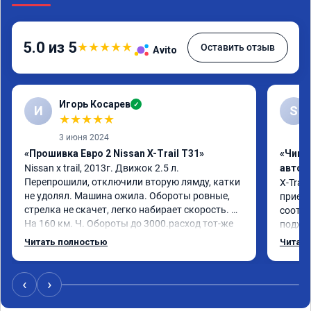
5.0 из 5
★
★
★
★
★
Оставить отзыв
Avito
Игорь Косарев
✓
И
S
★
★
★
★
★
3 июня 2024
«Прошивка Евро 2 Nissan X-Trail T31»
«Чип 
Nissan x trаil, 2013г. Движок 2.5 л. 
автом
Перепрошили, отключили вторую лямду, катки 
X-Trail
не удолял. Машина ожила. Обороты ровные, 
приеха
стрелка не скачет, легко набирает скорость. 
соотве
На 160 км. Ч. Обороты до 3000.расход тот-же 
подход
без изменения 12л. Услугой доволен. 
помощь
Читать полностью
Читать
Рекомендую.
машина
Не скуп
дешевл
‹
›