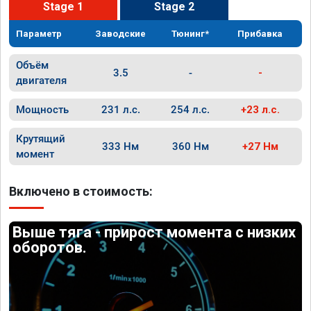
Stage 1
Stage 2
Параметр
Заводские
Тюнинг*
Прибавка
Объём
3.5
-
-
двигателя
Мощность
231 л.с.
254 л.с.
+23 л.с.
Крутящий
333 Нм
360 Нм
+27 Нм
момент
Включено в стоимость:
Выше тяга - прирост момента с низких
оборотов.