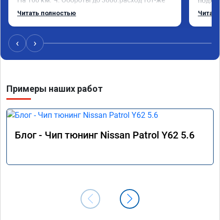
подход
без изменения 12л. Услугой доволен. 
помощь
Читать полностью
Читать
Рекомендую.
машина
Не скуп
дешевл
‹
›
Примеры наших работ
Блог - Чип тюнинг Nissan Patrol Y62 5.6