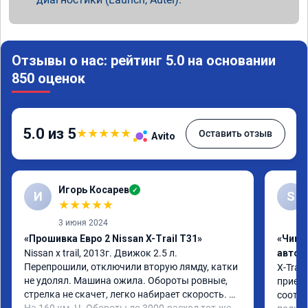
Отзывы о нас: рейтинг 5.0 на основании
850 оценок
5.0 из 5
★
★
★
★
★
Оставить отзыв
Avito
Игорь Косарев
✓
И
S
★
★
★
★
★
3 июня 2024
«Прошивка Евро 2 Nissan X-Trail T31»
«Чип 
Nissan x trаil, 2013г. Движок 2.5 л. 
автом
Перепрошили, отключили вторую лямду, катки 
X-Trail
не удолял. Машина ожила. Обороты ровные, 
приеха
стрелка не скачет, легко набирает скорость. 
соотве
На 160 км. Ч. Обороты до 3000.расход тот-же 