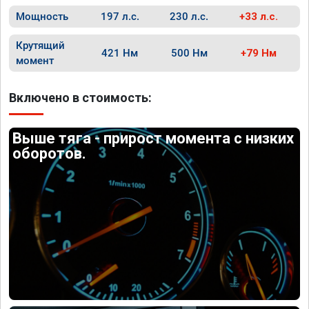
Мощность
197 л.с.
230 л.с.
+33 л.с.
Крутящий
421 Нм
500 Нм
+79 Нм
момент
Включено в стоимость:
Выше тяга - прирост момента с низких
оборотов.