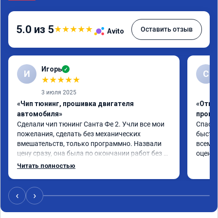
5.0 из 5
★
★
★
★
★
Оставить отзыв
Avito
Игорь
✓
И
С
★
★
★
★
★
3 июля 2025
«Чип тюнинг, прошивка двигателя
«Отклю
автомобиля»
проши
Сделали чип тюнинг Санта Фе 2. Учли все мои 
Спасиб
пожелания, сделать без механических 
быстро
вмешательств, только программно. Назвали 
всем р
цену сразу, она была по окончании работ без 
оценку
изменений. Александр профи своего дела, 
Читать полностью
спокойно ответил на все мои вопросы и 
качественно сделал работу. Спасибо большое 
и процветания сервису!!!
‹
›