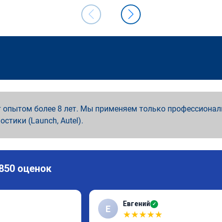
 опытом более 8 лет. Мы применяем только профессионал
ностики (Launch, Autel).
 850 оценок
Евгений
✓
Е
★
★
★
★
★