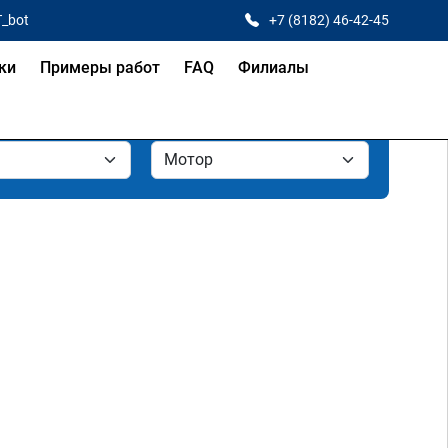
T_bot
+7 (8182) 46-42-45
ки
Примеры работ
FAQ
Филиалы