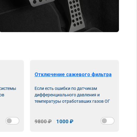
Отключение сажевого фильтра
От
 системы
Если есть ошибки по датчикам
Впу
ов
дифференциального давления и
неи
температуры отработавших газов ОГ
9800 ₽
1000 ₽
98