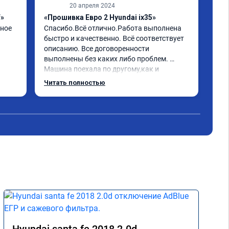
20 апреля 2024
F»
«Прошивка Евро 2 Hyundai ix35»
«Чи
ное 
Спасибо.Всё отлично.Работа выполнена 
отк
быстро и качественно. Всё соответствует 
Все
описанию. Все договоренности 
У ме
выполнены без каких либо проблем. 
зна
Машина поехала по другому,как и 
это
обещали. Всё понравилось. Рекомендую 
газ
Читать полностью
Чит
данную компанию.
фил
Обр
все 
Хор
как
свя
Гла
пое
дви
ман
В о
пря