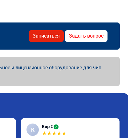
Записаться
Задать вопрос
ьное и лицензионное оборудование для чип
Кир С
✓
К
Э
★
★
★
★
★