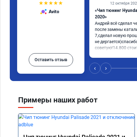
★
★
★
★
★
12 октября 20
«Чип тюнинг Hyundai
Avito
2020»
Андрей всё сделал ч
после замены катали
7,сделал новую прош
не дергается)спасибо
советую!14.800 стоит
Оставить отзыв
‹
›
Примеры наших работ