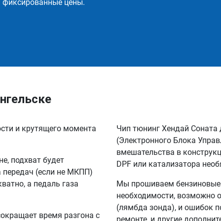
и фиксированные цены.
ангельске
ости и крутящего момента
Чип тюнинг Хендай Соната 
(Электронного Блока Управ
вмешательства в конструкц
не, подхват будет
DPF или катализатора необ
а передач (если не МКПП)
кватно, а педаль газа
Мы прошиваем бензиновые и
необходимости, возможно о
(лямбда зонда), и ошибок п
сокращает время разгона с
ремонте, и другие дополни