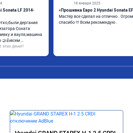
24
18 января 2025
 Sonata LF 2014-
«Прошивка Евро 2 Hyundai Sonata E
Мастер все сделал на отлично . Огром
спасибо !!! Всем рекомендую .
етко,были дергания 
затора Соната 
ивку и вауля,машина 
 🤝👍всем 
 этих денег!