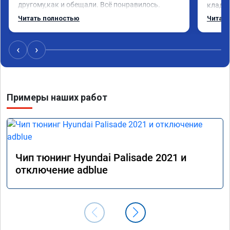
другому,как и обещали. Всё понравилось. 
кладез
Рекомендую данную компанию.
и ЕГР 
Читать полностью
Читать
катали
Обрати
систем
‹
›
Хороши
догова
гарант
стала 
Примеры наших работ
не меш
маневр
В обще
пути!
Чип тюнинг Hyundai Palisade 2021 и
отключение adblue