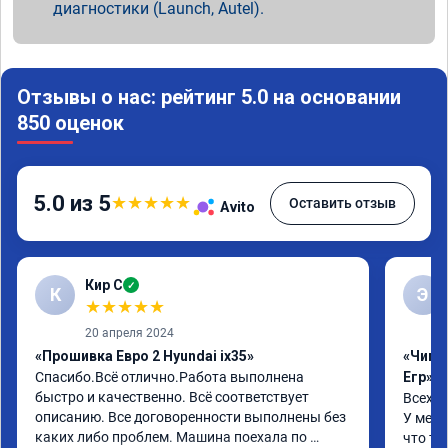
диагностики (Launch, Autel).
Отзывы о нас: рейтинг 5.0 на основании
850 оценок
5.0 из 5
★
★
★
★
★
Оставить отзыв
Avito
Кир С
✓
К
Э
★
★
★
★
★
20 апреля 2024
«Прошивка Евро 2 Hyundai ix35»
«Чип 
Спасибо.Всё отлично.Работа выполнена 
Егр»
быстро и качественно. Всё соответствует 
Всех п
описанию. Все договоренности выполнены без 
У меня
каких либо проблем. Машина поехала по 
что та