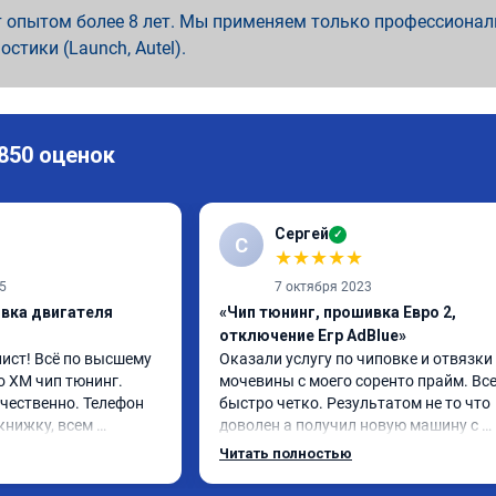
 опытом более 8 лет. Мы применяем только профессионал
ностики (Launch, Autel).
 850 оценок
Сергей
✓
С
★
★
★
★
★
5
7 октября 2023
ивка двигателя
«Чип тюнинг, прошивка Евро 2,
отключение Егр AdBlue»
ст! Всё по высшему 
Оказали услугу по чиповке и отвязки 
о XM чип тюнинг. 
мочевины с моего соренто прайм. Все
чественно. Телефон 
быстро четко. Результатом не то что 
книжку, всем 
доволен а получил новую машину с 
 поеду в ближайшее 
отличным откликом. Доволен как сло
Читать полностью
16 год отгоню на чип 
Кто сомневается стоит ли или нет. 
Однозначно да.