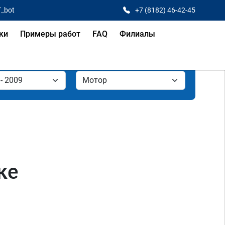
T_bot
+7 (8182) 46-42-45
ки
Примеры работ
FAQ
Филиалы
ке