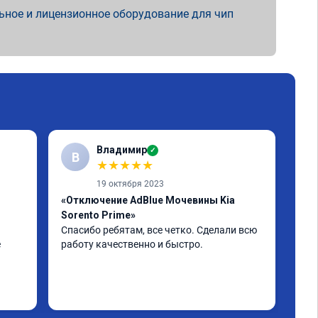
ьное и лицензионное оборудование для чип
Владимир
✓
В
А
★
★
★
★
★
19 октября 2023
«Отключение AdBlue Мочевины Kia
«От
Sorento Prime»
Все
Все
Спасибо ребятам, все четко. Сделали всю 
 
работу качественно и быстро.
н. 