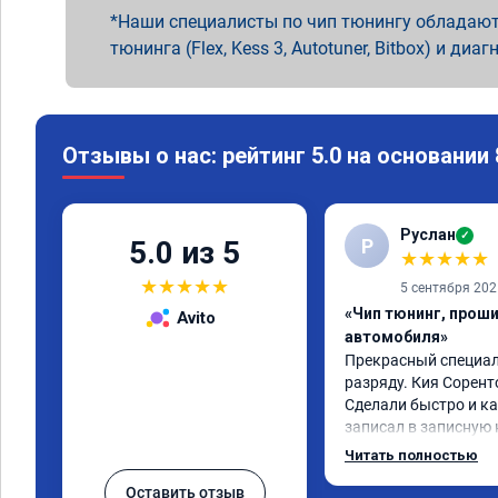
Наши специалисты по чип тюнингу обладают
тюнинга (Flex, Kess 3, Autotuner, Bitbox) и диаг
Отзывы о нас: рейтинг 5.0 на основании
Руслан
✓
Р
5.0 из 5
★
★
★
★
★
★
★
★
★
★
5 сентября 202
«Чип тюнинг, прош
Avito
автомобиля»
Прекрасный специали
разряду. Кия Сорент
Сделали быстро и ка
записал в записную 
рекомендую! Еще вот
Читать полностью
дни брата Мазду 6 20
Оставить отзыв
тюнинг.