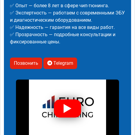
✅ Опыт — более 8 лет в сфере чип-тюнинга.
✅ Экспертность — работаем с современными ЭБУ
и диагностическим оборудованием.
✅ Надежность — гарантия на все виды работ.
✅ Прозрачность — подробные консультации и
фиксированные цены.
Позвонить
Telegram