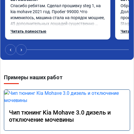
Спасибо ребятам. Сделал прошивку steg 1, на 
Обрати
kia mohave 2021 год. Пробег 99000.Что 
Долго 
изменилось, машина стала на порядок мощнее, 
прокон
45 дополнительных лошадей существенно 
Stage 
чувствуется и соответственно крутящего 
с сохр
Читать полностью
Читать
момента. Значительно упал расход, был в 
Машина
среднем 15 город, уже три дня катаюсь, держит 
получи
12-12.5. Коробка перестала подпинывать при 
прибав
‹
›
наборе скорости. Педаль газа более 
обгоны
отзывчевее. В целом, я очень доволен.!
понра
прошив
похоже
Примеры наших работ
прошив
эконом
сэконо
давать
прошив
Рекоме
Чип тюнинг Kia Mohave 3.0 дизель и
А0110
отключение мочевины