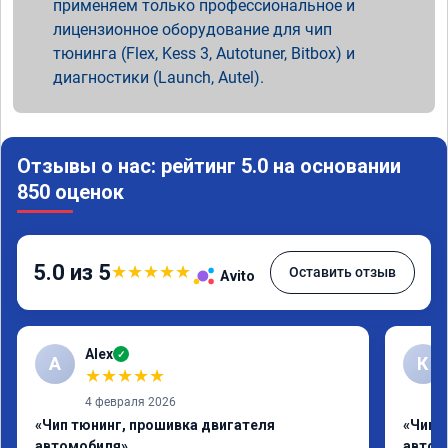
применяем только профессиональное и
лицензионное оборудование для чип
тюнинга (Flex, Kess 3, Autotuner, Bitbox) и
диагностики (Launch, Autel).
Отзывы о нас: рейтинг 5.0 на основании
850 оценок
5.0 из 5
★
★
★
★
★
Оставить отзыв
Avito
Alex
✓
A
К
★
★
★
★
★
4 февраля 2026
«Чип тюнинг, прошивка двигателя
«Чип 
автомобиля»
автом