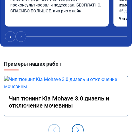
проконсультировал и подсказал. БЕСПЛАТНО. 
измени
СПАСИБО БОЛЬШОЕ. киа рио х лайн
45 доп
чувств
Читать
момент
средне
12-12.
‹
›
наборе
отзывч
Примеры наших работ
Чип тюнинг Kia Mohave 3.0 дизель и
отключение мочевины