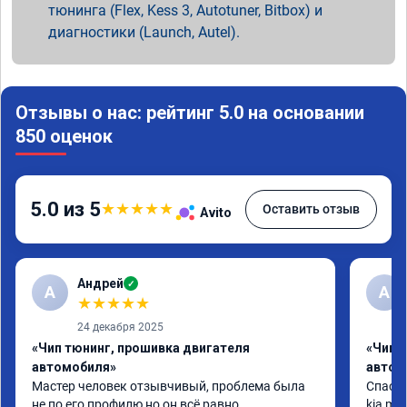
тюнинга (Flex, Kess 3, Autotuner, Bitbox) и
диагностики (Launch, Autel).
Отзывы о нас: рейтинг 5.0 на основании
850 оценок
5.0 из 5
★
★
★
★
★
Оставить отзыв
Avito
Андрей
✓
А
A
★
★
★
★
★
24 декабря 2025
«Чип тюнинг, прошивка двигателя
«Чип 
автомобиля»
автом
Мастер человек отзывчивый, проблема была 
Спасиб
не по его профилю но он всё равно 
kia mo