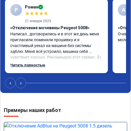
Роман
✓
Р
А
★
★
★
★
★
21 января 2025
«Отключение мочевины Peugeot 5008»
«Откл
Написал , договорились и в этот же день меня 
Очень 
пригласили.поменяли прошивку и я 
молод
счастливый уехал на машине без системы 
эдблю. Меня всё устроило, машина себя 
чувствует хорошо. Рекомендую этот сервис. 👍
Читать полностью
‹
›
Примеры наших работ