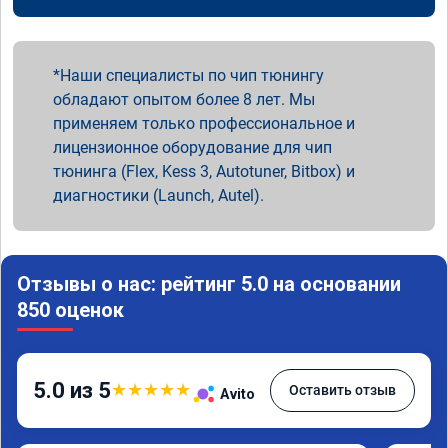
Наши специалисты по чип тюнингу
обладают опытом более 8 лет. Мы
применяем только профессиональное и
лицензионное оборудование для чип
тюнинга (Flex, Kess 3, Autotuner, Bitbox) и
диагностики (Launch, Autel).
Отзывы о нас: рейтинг 5.0 на основании
850 оценок
5.0 из 5
★
★
★
★
★
Оставить отзыв
Avito