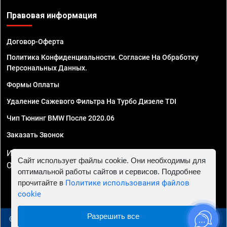
Правовая информация
Договор-Оферта
Политика Конфиденциальности. Согласие На Обработку
Персональных Данных.
Формы Оплаты
Удаление Сажевого Фильтра На Турбо Дизеле TDI
Чип Тюнинг BMW После 2020.06
Заказать Звонок
ИП Смирнов Георгий Павлович. ИНН 781302555843,
Сайт использует файлы cookie. Они необходимы для
ОГРНИП 324470400032610
оптимальной работы сайтов и сервисов. Подробнее
прочитайте в
Политике использования файлов
cookie
Разрешить все
© 2010 - 2026 Чип тюнинг в Архангельске - Автосервис