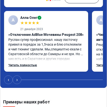
Алла Олег
✓
А
А
★
★
★
★
★
21 декабря 2023
«Отключение AdBlue Мочевины Peugeot 208»
«Чип 
Руслан супер профессионал. нашу ласточку 
автом
привел в порядок за 1,5часа и блю отклюяили 
Peugeot
и чмп тюнинг сделали. Мы,специалтно ехали с 
отключ
Саратовской области до Самары и не зря. Но у 
на пед
них есть и в Саратове и других городах 
наборе
сервиз.Но мы,улачно попали прям к 
мощнос
Читать полностью
Читать
руководителю ,все быстро и качественно. Всем 
реком
только сюда.
‹
›
Примеры наших работ