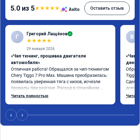
5.0 из 5
★
★
★
★
★
Оставить отзыв
Avito
Григорий Лащёнов
✓
Г
В
★
★
★
★
★
29 января 2026
«Чип тюнинг, прошивка двигателя
«Чип т
автомобиля»
динос
Отличная работа! Обращался за чип-тюнингом 
Обрати
Chery Tiggo 7 Pro Max. Машина преобразилась: 
Tiggo 
появилась уверенная тяга с низов, исчезли 
Сделал
провалы при разгоне. Расход в спокойном 
доволен
режиме даже немного снизился. Все сделали 
Автомо
Читать полностью
Читать
профессионально, с подробной консультацией. 
Спасиб
Рекомендую всем, кто сомневается.
‹
›