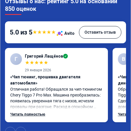
Отзывы о нас: рейтинг 5.0 на основании
850 оценок
5.0 из 5
★
★
★
★
★
Оставить отзыв
Avito
Григорий Лащёнов
✓
Г
В
★
★
★
★
★
29 января 2026
«Чип тюнинг, прошивка двигателя
«Чип т
автомобиля»
динос
Отличная работа! Обращался за чип-тюнингом 
Обрати
Chery Tiggo 7 Pro Max. Машина преобразилась: 
Tiggo 
появилась уверенная тяга с низов, исчезли 
Сделал
провалы при разгоне. Расход в спокойном 
доволен
режиме даже немного снизился. Все сделали 
Автомо
Читать полностью
Читать
профессионально, с подробной консультацией. 
Спасиб
Рекомендую всем, кто сомневается.