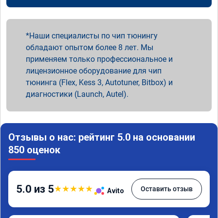
Наши специалисты по чип тюнингу
обладают опытом более 8 лет. Мы
применяем только профессиональное и
лицензионное оборудование для чип
тюнинга (Flex, Kess 3, Autotuner, Bitbox) и
диагностики (Launch, Autel).
Отзывы о нас: рейтинг 5.0 на основании
850 оценок
5.0 из 5
★
★
★
★
★
Оставить отзыв
Avito