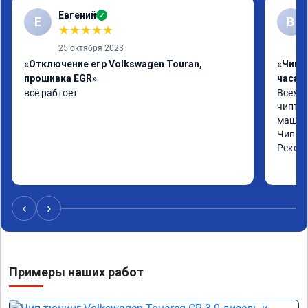
Евгений
✓
Е
В
★
★
★
★
★
25 октября 2023
«Отключение егр Volkswagen Touran,
«Чип 
прошивка EGR»
часа»
всё рабтоет
Всем ч
чиптюн
машина
Чип сд
Реком
‹
›
Примеры наших работ