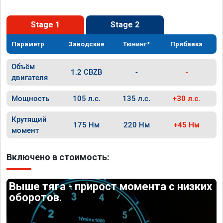
Stage 1
Stage 2
Параметр
Заводские
Тюнинг*
Прибавка
Объём
1.2 CBZB
-
-
двигателя
Мощность
105 л.с.
135 л.с.
+30 л.с.
Крутящий
175 Нм
220 Нм
+45 Нм
момент
Включено в стоимость:
Выше тяга - прирост момента с низких
оборотов.