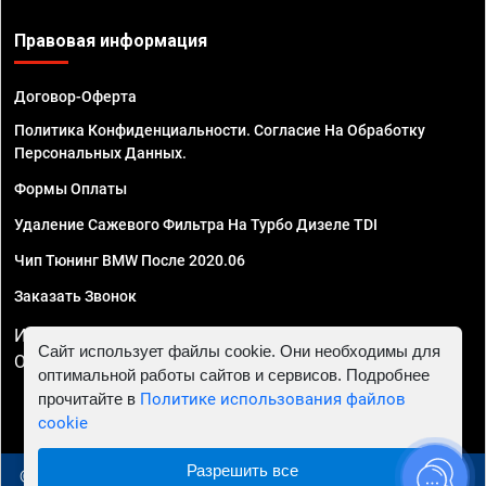
Правовая информация
Договор-Оферта
Политика Конфиденциальности. Согласие На Обработку
Персональных Данных.
Формы Оплаты
Удаление Сажевого Фильтра На Турбо Дизеле TDI
Чип Тюнинг BMW После 2020.06
Заказать Звонок
ИП Смирнов Георгий Павлович. ИНН 781302555843,
Сайт использует файлы cookie. Они необходимы для
ОГРНИП 324470400032610
оптимальной работы сайтов и сервисов. Подробнее
прочитайте в
Политике использования файлов
cookie
Разрешить все
© 2010 - 2026 Чип тюнинг в Архангельске - Автосервис