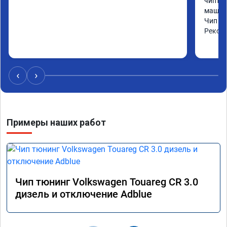
чиптюн
машина
Чип сд
Реком
‹
›
Примеры наших работ
Чип тюнинг Volkswagen Touareg CR 3.0
дизель и отключение Adblue