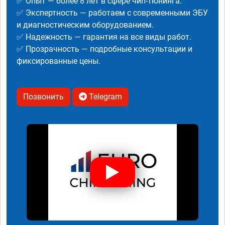
✅ Опыт — более 8 лет в сфере чип-тюнинга.
✅ Экспертность — работаем с современными ЭБУ
и диагностическим оборудованием.
✅ Надежность — гарантия на все виды работ.
✅ Прозрачность — подробные консультации и
фиксированные цены.
Позвонить
Telegram