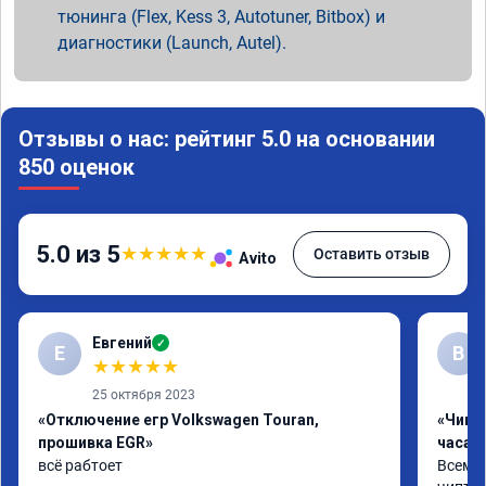
тюнинга (Flex, Kess 3, Autotuner, Bitbox) и
диагностики (Launch, Autel).
Отзывы о нас: рейтинг 5.0 на основании
850 оценок
5.0 из 5
★
★
★
★
★
Оставить отзыв
Avito
Евгений
✓
Е
В
★
★
★
★
★
25 октября 2023
«Отключение егр Volkswagen Touran,
«Чип 
прошивка EGR»
часа»
всё рабтоет
Всем ч