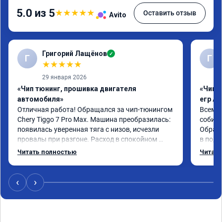
5.0 из 5
★
★
★
★
★
Оставить отзыв
Avito
Григорий Лащёнов
✓
Г
Г
★
★
★
★
★
29 января 2026
«Чип тюнинг, прошивка двигателя
«Чип 
автомобиля»
егр Ad
Отличная работа! Обращался за чип-тюнингом 
Всем д
Chery Tiggo 7 Pro Max. Машина преобразилась: 
собира
появилась уверенная тяга с низов, исчезли 
Обрати
провалы при разгоне. Расход в спокойном 
в подр
режиме даже немного снизился. Все сделали 
Приеха
Читать полностью
Читать
профессионально, с подробной консультацией. 
готово
Рекомендую всем, кто сомневается.
дали г
своё д
‹
›