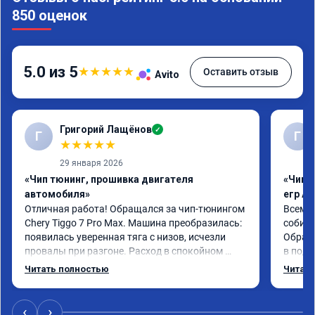
850 оценок
5.0 из 5
★
★
★
★
★
Оставить отзыв
Avito
Григорий Лащёнов
✓
Г
Г
★
★
★
★
★
29 января 2026
«Чип тюнинг, прошивка двигателя
«Чип 
автомобиля»
егр Ad
Отличная работа! Обращался за чип-тюнингом 
Всем д
Chery Tiggo 7 Pro Max. Машина преобразилась: 
собира
появилась уверенная тяга с низов, исчезли 
Обрати
провалы при разгоне. Расход в спокойном 
в подр
режиме даже немного снизился. Все сделали 
Приеха
Читать полностью
Читать
профессионально, с подробной консультацией. 
готово
Рекомендую всем, кто сомневается.
дали г
своё д
‹
›