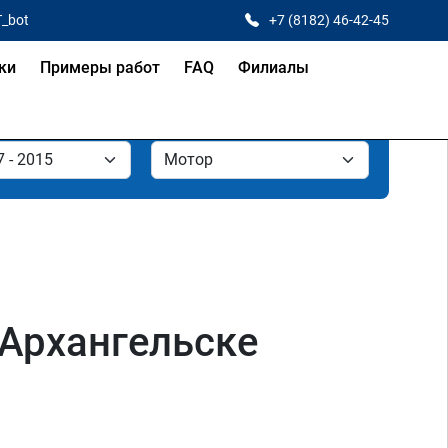
T_bot
+7 (8182) 46-42-45
ки
Примеры работ
FAQ
Филиалы
 Архангельске