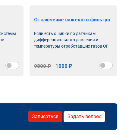
Отключение сажевого фильтра
От
 системы
Если есть ошибки по датчикам
Впу
ов
дифференциального давления и
неи
температуры отработавших газов ОГ
9800 ₽
1000 ₽
98
Записаться
Задать вопрос