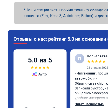
Наши специалисты по чип тюнингу обладают
тюнинга (Flex, Kess 3, Autotuner, Bitbox) и диаг
Отзывы о нас: рейтинг 5.0 на основании
Пользовате
П
5.0 из 5
★
★
★
★
★
★
★
★
★
★
23 апреля 202
«Чип тюнинг, прош
Avito
автомобиля»
Обратился за chip тю
Записали быстро , на
общались в воскресе
удобное мне время в 
Работу выполнили за
Читать полностью
качественно, эффект