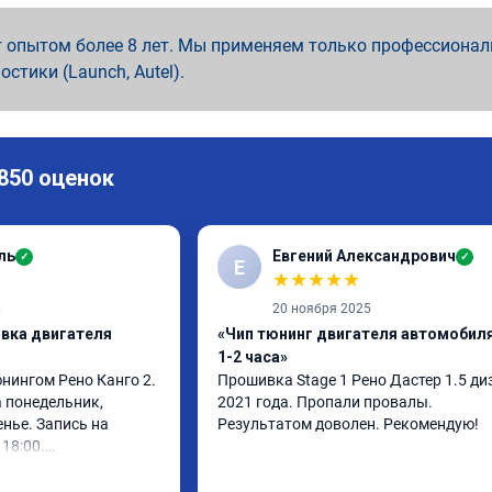
 опытом более 8 лет. Мы применяем только профессионал
ностики (Launch, Autel).
 850 оценок
ль
Евгений Александрович
✓
✓
Е
★
★
★
★
★
6
20 ноября 2025
ивка двигателя
«Чип тюнинг двигателя автомобиля
1-2 часа»
нингом Рено Канго 2.

Прошивка Stage 1 Рено Дастер 1.5 диз
 понедельник, 
2021 года. Пропали провалы. 
нье. Запись на 
Результатом доволен. Рекомендую!
18:00.

 30 минут, 
ом доволен. Спасибо 