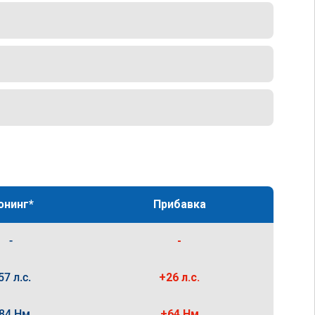
юнинг*
Прибавка
-
-
57 л.с.
+26 л.с.
84 Нм
+64 Нм