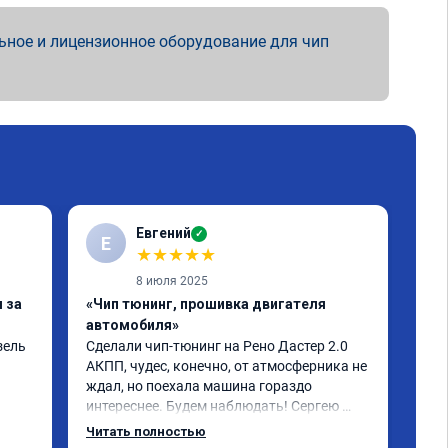
ьное и лицензионное оборудование для чип
Евгений
✓
Е
★
★
★
★
★
8 июля 2025
 за
«Чип тюнинг, прошивка двигателя
«Чи
автомобиля»
авт
ель 
Сделали чип-тюнинг на Рено Дастер 2.0 
рено
АКПП, чудес, конечно, от атмосферника не 
сде
ждал, но поехала машина гораздо 
бол
интереснее. Будем наблюдать! Сергею 
сво
отдельное спасибо за профессионально 
Читать полностью
выполненную работу!