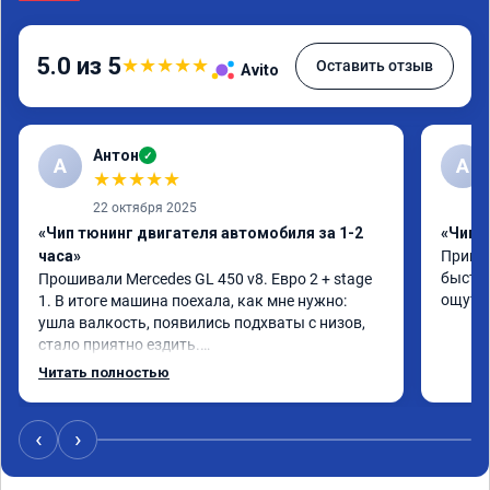
5.0 из 5
★
★
★
★
★
Оставить отзыв
Avito
Антон
✓
А
A
★
★
★
★
★
22 октября 2025
«Чип тюнинг двигателя автомобиля за 1-2
«Чип 
часа»
Принял
быстро
Прошивали Mercedes GL 450 v8. Евро 2 + stage 
ощутим
1. В итоге машина поехала, как мне нужно: 
ушла валкость, появились подхваты с низов, 
стало приятно ездить.

Одни из лучших трат, в авто! 🔥
Читать полностью
‹
›