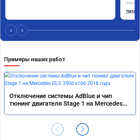
стало 
Одни и
Читать
‹
›
Примеры наших работ
Отключение системы AdBlue и чип
тюнинг двигателя Stage 1 на Mercedes
GLS 350d x166 2018 года