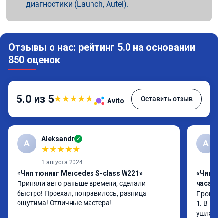
диагностики (Launch, Autel).
Отзывы о нас: рейтинг 5.0 на основании
850 оценок
5.0 из 5
★
★
★
★
★
Оставить отзыв
Avito
Aleksandr
✓
A
А
★
★
★
★
★
1 августа 2024
«Чип тюнинг Mercedes S-class W221»
«Чип 
Приняли авто раньше времени, сделали 
часа»
быстро! Проехал, понравилось, разница 
Прошив
ощутима! Отличные мастера!
1. В и
ушла в