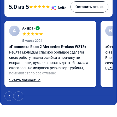
5.0 из 5
★
★
★
★
★
Оставить отзыв
Avito
Андрей
✓
А
Н
★
★
★
★
★
5 марта 2024
«Прошивка Евро 2 Mercedes E-class W212»
«Откл
Ребята молодцы спасибо большое сделали 
class 
свою работу нашли ошибки и причину не 
Вчера 
исправности, думал чиповать дв чтоб ехала а 
сажевы
оказалось не исправен регулятор турбины, 
Буду 
поменял стало все отлично
Читать полностью
‹
›