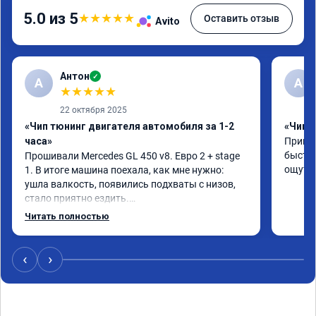
5.0 из 5
★
★
★
★
★
Оставить отзыв
Avito
Антон
✓
А
A
★
★
★
★
★
22 октября 2025
«Чип тюнинг двигателя автомобиля за 1-2
«Чип 
часа»
Принял
быстро
Прошивали Mercedes GL 450 v8. Евро 2 + stage 
ощутим
1. В итоге машина поехала, как мне нужно: 
ушла валкость, появились подхваты с низов, 
стало приятно ездить.

Одни из лучших трат, в авто! 🔥
Читать полностью
‹
›