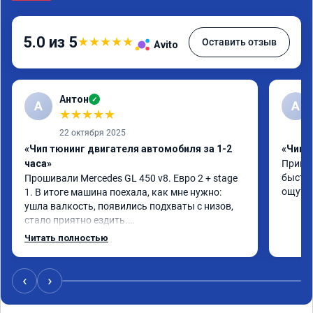
5.0 из 5
★
★
★
★
★
Оставить отзыв
Avito
Антон
✓
А
A
★
★
★
★
★
22 октября 2025
«Чип тюнинг двигателя автомобиля за 1-2
«Чип 
часа»
Принял
быстро
Прошивали Mercedes GL 450 v8. Евро 2 + stage 
ощутим
1. В итоге машина поехала, как мне нужно: 
ушла валкость, появились подхваты с низов, 
стало приятно ездить.

Одни из лучших трат, в авто! 🔥
Читать полностью
‹
›