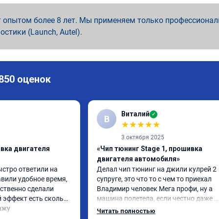
 опытом более 8 лет. Мы применяем только профессионал
ностики (Launch, Autel).
 850 оценок
Виталий
✓
В
★
★
★
★
★
3 октября 2025
ивка двигателя
«Чип тюнинг Stage 1, прошивка
двигателя автомобиля»
ыстро ответили на 
Делал чип тюнинг на джили кулрей 2 
вили удобное время, 
супруге, это что то с чем то приехал 
ственно сделали 
Владимир человек Мега профи, ну а 
 эффект есть сколько 
машина полетела, если честно даже 
ажу
страшно было, спасибо огромное. Ну и
Читать полностью
одно сделал чип на лексус рх2 не 