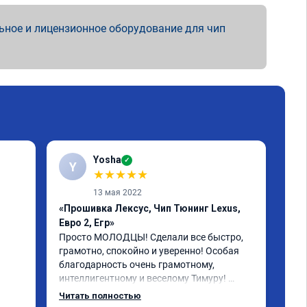
ьное и лицензионное оборудование для чип
Yosha
✓
Y
★
★
★
★
★
13 мая 2022
«Прошивка Лексус, Чип Тюнинг Lexus,
«Пр
Евро 2, Егр»
Реб
бол
Просто МОЛОДЦЫ! Сделали все быстро, 
пла
грамотно, спокойно и уверенно! Особая 
рас
благодарность очень грамотному, 
бол
интеллигентному и веселому Тимуру! 
 за 
Ребята профессионалы! Lexus GX-460 
Читать полностью
зажил новой жизнью! СПАСИБО!!!