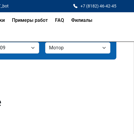
T_bot
+7 (8182) 46-42-45
ки
Примеры работ
FAQ
Филиалы
е