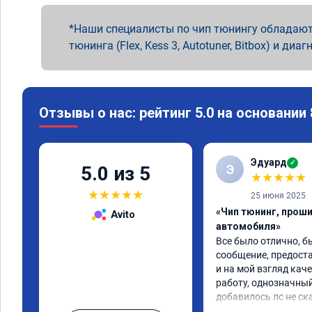
Наши специалисты по чип тюнингу обладают
тюнинга (Flex, Kess 3, Autotuner, Bitbox) и диаг
Отзывы о нас: рейтинг 5.0 на основании
Эдуард
✓
Э
5.0 из 5
★
★
★
★
★
★
★
★
★
★
25 июня 2025
«Чип тюнинг, прош
Avito
автомобиля»
Все было отлично, б
сообщение, предоста
и на мой взгляд каче
работу, однозначный
добавилось лс не ск