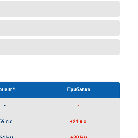
юнинг*
Прибавка
-
-
59 л.с.
+24 л.с.
64 Нм
+30 Нм