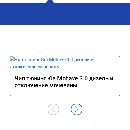
попробовал еще пока испытали пока 
только супругину, она в восторге.
Чип тюнинг Kia Mohave 3.0 дизель и
отключение мочевины