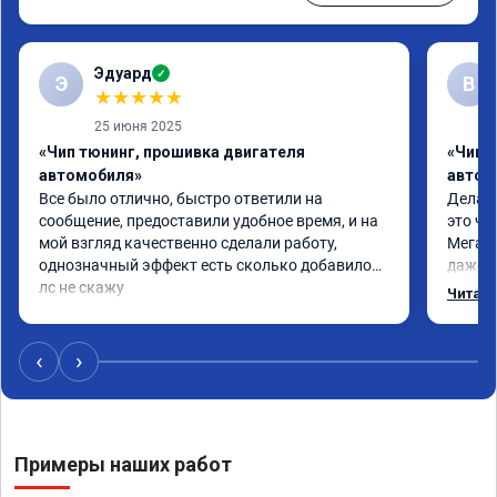
Эдуард
✓
Э
В
★
★
★
★
★
25 июня 2025
«Чип тюнинг, прошивка двигателя
«Чип т
автомобиля»
автом
Все было отлично, быстро ответили на 
Делал 
сообщение, предоставили удобное время, и на 
это чт
мой взгляд качественно сделали работу, 
Мега п
однозначный эффект есть сколько добавилось 
даже с
лс не скажу
одно с
Читать
еще по
в вост
‹
›
Примеры наших работ