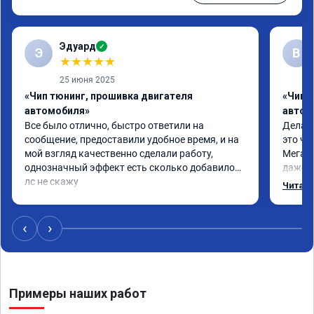
Эдуард
✓
Э
В
★
★
★
★
★
25 июня 2025
«Чип тюнинг, прошивка двигателя
«Чип т
автомобиля»
автом
Все было отлично, быстро ответили на 
Делал 
сообщение, предоставили удобное время, и на 
это чт
мой взгляд качественно сделали работу, 
Мега п
однозначный эффект есть сколько добавилось 
даже с
лс не скажу
одно с
Читать
еще по
в вост
‹
›
Примеры наших работ