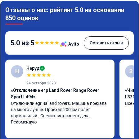
Отзывы о нас: рейтинг 5.0 на основании
850 оценок
5.0 из 5
★
★
★
★
★
Оставить отзыв
Avito
Неруд
✓
Н
З
★
★
★
★
★
24 октября 2023
«Отключение егр Land Rover Range Rover
«Чип т
Sport L494»
L320»
Отключили egr на land rovers. Машина поехала 
Все от
на много лучше. Проехал 200 км полет 
нормальный . Специалист своего дела. 
Рекомендую