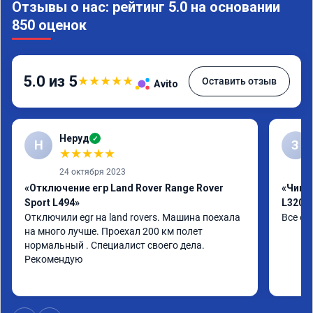
Отзывы о нас: рейтинг 5.0 на основании
850 оценок
5.0 из 5
★
★
★
★
★
Оставить отзыв
Avito
Неруд
✓
Н
З
★
★
★
★
★
24 октября 2023
«Отключение егр Land Rover Range Rover
«Чип т
Sport L494»
L320»
Отключили egr на land rovers. Машина поехала 
Все от
на много лучше. Проехал 200 км полет 
нормальный . Специалист своего дела. 
Рекомендую