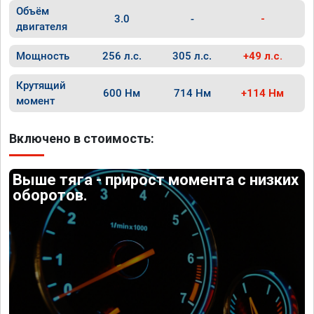
Объём
3.0
-
-
двигателя
Мощность
256 л.с.
305 л.с.
+49 л.с.
Крутящий
600 Нм
714 Нм
+114 Нм
момент
Включено в стоимость:
Выше тяга - прирост момента с низких
оборотов.