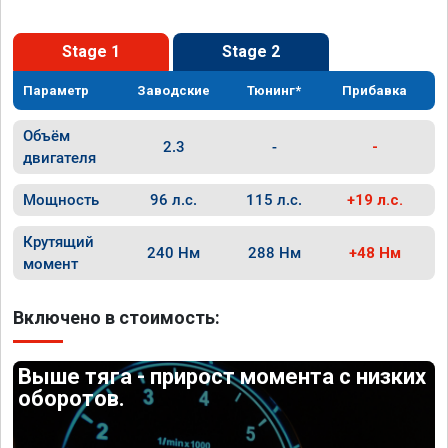
Stage 1
Stage 2
Параметр
Заводские
Тюнинг*
Прибавка
Объём
2.3
-
-
двигателя
Мощность
96 л.с.
115 л.с.
+19 л.с.
Крутящий
240 Нм
288 Нм
+48 Нм
момент
Включено в стоимость:
Выше тяга - прирост момента с низких
оборотов.