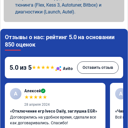
тюнинга (Flex, Kess 3, Autotuner, Bitbox) и
диагностики (Launch, Autel).
Отзывы о нас: рейтинг 5.0 на основании
850 оценок
5.0 из 5
★
★
★
★
★
Оставить отзыв
Avito
Алексей
✓
А
А
★
★
★
★
★
28 апреля 2024
«Отключение егр Iveco Daily, заглушка EGR»
«Чип т
Договорились на удобное время, сделали все 
Всё на
как договаривались. Спасибо!